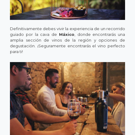
Definitivamente debes vivir la experiencia de un recorrido
guiado por la cava de
Máxico
, donde encontrarás una
amplia sección de vinos de la región y opciones de
degustación. ¡Seguramente encontrarás el vino perfecto
para ti!