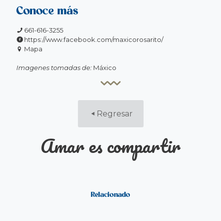
Conoce más
661-616-3255
https://www.facebook.com/maxicorosarito/
Mapa
Imagenes tomadas de:
Máxico
Regresar
Amar es compartir
Relacionado
ROSARITO
LA RUTA EL
LUGARES
TRADICIÓN,